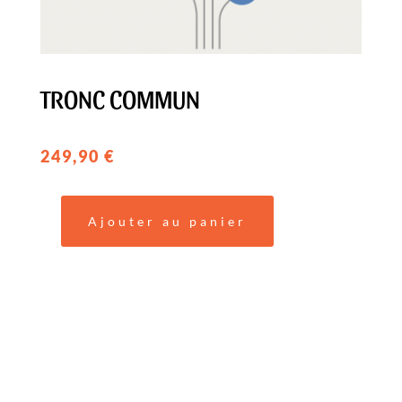
TRONC COMMUN
249,90
€
Ajouter au panier
quantité
de
TRONC
COMMUN